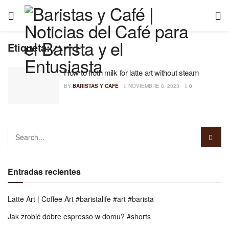
Etiqueta:
ハート
How to froth milk for latte art without steam
BY
BARISTAS Y CAFÉ
NOVIEMBRE 8, 2023
0
Entradas recientes
Latte Art | Coffee Art #baristalife #art #barista
Jak zrobić dobre espresso w domu? #shorts