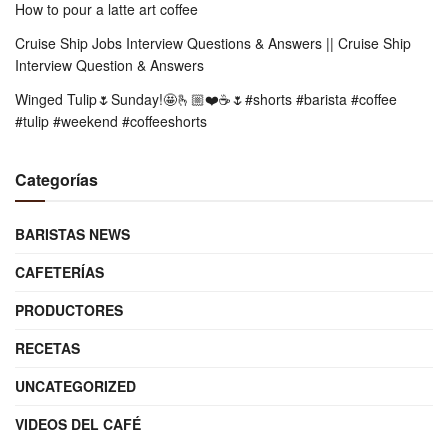
How to pour a latte art coffee
Cruise Ship Jobs Interview Questions & Answers || Cruise Ship
Interview Question & Answers
Winged Tulip🌷Sunday!🤩🫰🏼❤️☕️🌷#shorts #barista #coffee
#tulip #weekend #coffeeshorts
Categorías
BARISTAS NEWS
CAFETERÍAS
PRODUCTORES
RECETAS
UNCATEGORIZED
VIDEOS DEL CAFÉ