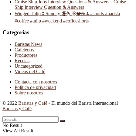
Cruise Ship Jobs Interview Questions & Answers || Cruise
Ship Interview Question & Answers
Winged Tulip🌷Sunday!🤩🫰🏼❤️☕️🌷#shorts #barista
#coffee #tulip #weekend #coffeeshorts
Categorías
Baristas News
Cafeterías
Productores
Recetas
Uncategorized
Videos del Café
Contacta con nosotros
Política de privacidad
Sobre nosotros
© 2022
Baristas y Café
- El mundo del Barista Internacional
Baristas y Café
.
No Result
View All Result