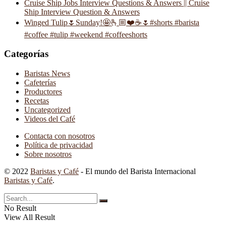
Cruise Ship Jobs Interview Questions & Answers || Cruise
Ship Interview Question & Answers
Winged Tulip🌷Sunday!🤩🫰🏼❤️☕️🌷#shorts #barista
#coffee #tulip #weekend #coffeeshorts
Categorías
Baristas News
Cafeterías
Productores
Recetas
Uncategorized
Videos del Café
Contacta con nosotros
Política de privacidad
Sobre nosotros
© 2022
Baristas y Café
- El mundo del Barista Internacional
Baristas y Café
.
No Result
View All Result