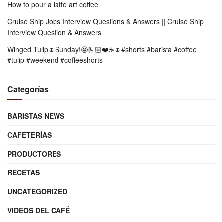
How to pour a latte art coffee
Cruise Ship Jobs Interview Questions & Answers || Cruise Ship
Interview Question & Answers
Winged Tulip🌷Sunday!🤩🫰🏼❤️☕️🌷#shorts #barista #coffee
#tulip #weekend #coffeeshorts
Categorías
BARISTAS NEWS
CAFETERÍAS
PRODUCTORES
RECETAS
UNCATEGORIZED
VIDEOS DEL CAFÉ