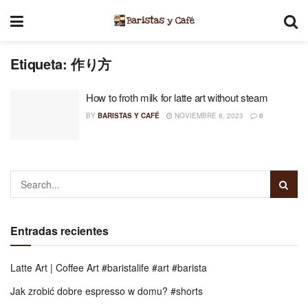
Etiqueta:
作り方
How to froth milk for latte art without steam
BY
BARISTAS Y CAFÉ
NOVIEMBRE 8, 2023
0
Entradas recientes
Latte Art | Coffee Art #baristalife #art #barista
Jak zrobić dobre espresso w domu? #shorts