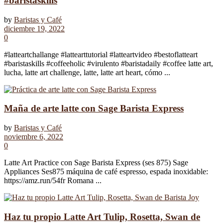
#baristaskills
by
Baristas y Café
diciembre 19, 2022
0
#latteartchallange #lattearttutorial #latteartvideo #bestoflatteart
#baristaskills #coffeeholic #virulento #baristadaily #coffee latte art,
lucha, latte art challenge, latte, latte art heart, cómo ...
Maña de arte latte con Sage Barista Express
by
Baristas y Café
noviembre 6, 2022
0
Latte Art Practice con Sage Barista Express (ses 875) Sage
Appliances Ses875 máquina de café espresso, espada inoxidable:
https://amz.run/54fr Romana ...
Haz tu propio Latte Art Tulip, Rosetta, Swan de