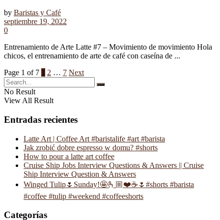
by
Baristas y Café
septiembre 19, 2022
0
Entrenamiento de Arte Latte #7 – Movimiento de movimiento Hola
chicos, el entrenamiento de arte de café con caseína de ...
Page 1 of 7
1
2
…
7
Next
No Result
View All Result
Entradas recientes
Latte Art | Coffee Art #baristalife #art #barista
Jak zrobić dobre espresso w domu? #shorts
How to pour a latte art coffee
Cruise Ship Jobs Interview Questions & Answers || Cruise
Ship Interview Question & Answers
Winged Tulip🌷Sunday!🤩🫰🏼❤️☕️🌷#shorts #barista
#coffee #tulip #weekend #coffeeshorts
Categorías