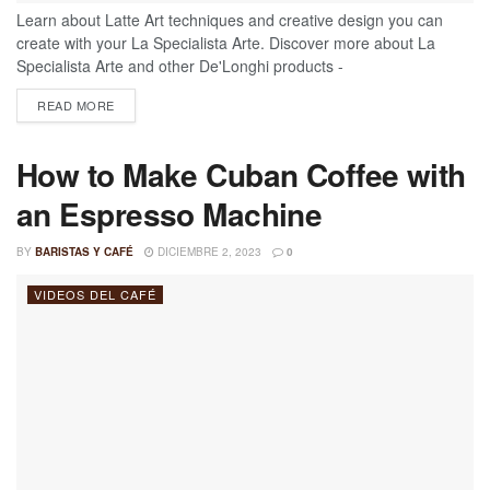
Learn about Latte Art techniques and creative design you can
create with your La Specialista Arte. Discover more about La
Specialista Arte and other De'Longhi products -
www.delonghi.com Explore the official De'Longhi Youtube channel
READ MORE
- https://www.youtube.com/user/DeLonghiAppliances Esta nota
fue traducida al gachupin y editada para disfrute de la comunidad
Hispana a partir de esta Fuente
How to Make Cuban Coffee with
an Espresso Machine
BY
BARISTAS Y CAFÉ
DICIEMBRE 2, 2023
0
VIDEOS DEL CAFÉ