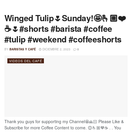
Winged Tulip🌷Sunday!🤩🫰🏼❤️
☕️🌷#shorts #barista #coffee
#tulip #weekend #coffeeshorts
BY
BARISTAS Y CAFÉ
DICIEMBRE 2, 2023
0
VIDEOS DEL CAFÉ
Thank you guys for supporting my Channel🤩🙏🏻 Please Like &
Subscribe for more Coffee Content to come. 😊🫰🏼🤎☕️ . . You