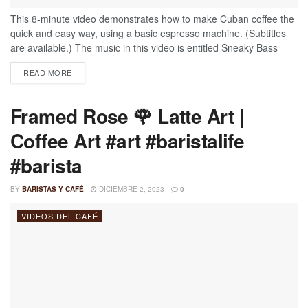
This 8-minute video demonstrates how to make Cuban coffee the
quick and easy way, using a basic espresso machine. (Subtitles
are available.) The music in this video is entitled Sneaky Bass
Latina, by Jimmy Fontanez and Doug Maxwell. I downloaded it
READ MORE
from the YouTube Audio Library for free and am using it based on
appropriate permissions. #FrankMLoSchiavo #CubanCoffee The
Frank Show Starring Frank M. LoSchiavo...
Framed Rose 🌹 Latte Art |
Coffee Art #art #baristalife
#barista
BY
BARISTAS Y CAFÉ
DICIEMBRE 2, 2023
0
VIDEOS DEL CAFÉ