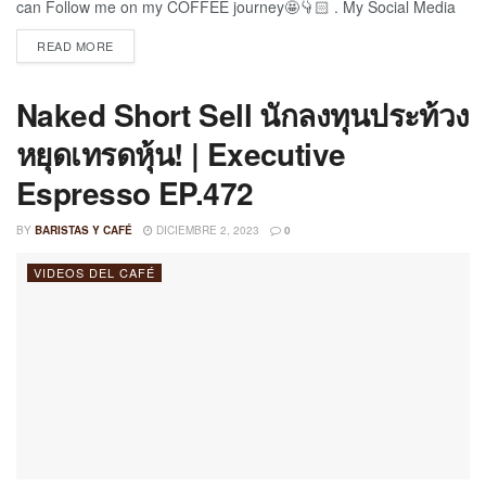
can Follow me on my COFFEE journey🤩👇🏻 . My Social Media
Bio🪪👇🏻 https://bio.site/Coffeeart_by_Jay . . 🎥 . 📸 . . #coffeeart
READ MORE
#baristadaily #barista #coffee #latteartist #latte #capuccino
#flatwhite #espresso #stacks #coffeevibes #coffeetime
#trendingvideo #trendingaudio #trendingshorts #trend
Naked Short Sell นักลงทุนประท้วง
#trendingsong #fypシ゚ #coffeelover #coffeegeek #goodvibes
หยุดเทรดหุ้น! | Executive
#youtubeislife #subscriber #youtubeguru...
Espresso EP.472
BY
BARISTAS Y CAFÉ
DICIEMBRE 2, 2023
0
VIDEOS DEL CAFÉ