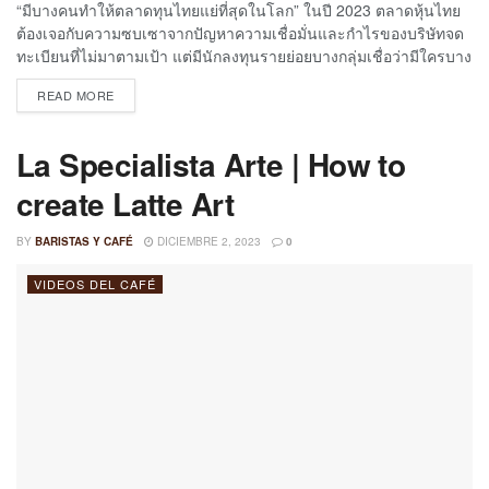
“มีบางคนทำให้ตลาดทุนไทยแย่ที่สุดในโลก” ในปี 2023 ตลาดหุ้นไทย
ต้องเจอกับความซบเซาจากปัญหาความเชื่อมั่นและกำไรของบริษัทจด
ทะเบียนที่ไม่มาตามเป้า แต่มีนักลงทุนรายย่อยบางกลุ่มเชื่อว่ามีใครบาง
คนกำลังทำกำไรจากตลาดหุ้นไทยด้วยการ Naked Short และนั่นคือ
READ MORE
การกระทำที่ไม่เป็นธรรมและผิดกฎหมาย จนได้รวมตัวกันเพื่อหยุด
เทรดหุ้นจนกว่าความโปร่งใสในตลาดจะปรากฏ Executive Espresso
อีพีนี้จะพาไปสำรวจความเชื่อมั่นของนักลงทุนรายย่อยต่อ
La Specialista Arte | How to
ตลาดหลักทรัพย์แห่งประเทศไทย ว่าหากปล่อยไว้เช่นนี้ต่อไปอาจเกิด
create Latte Art
วิกฤตศรัทธาจนตลาดหุ้นไทยกลายเป็นตลาดร้าง Time Index 00:00
Intro 01:14 เริ่มรายการ 07:18 ข้อสันนิษฐานของนักลงทุนรายย่อย
09:24 ฝั่งที่เชื่อว่ามี Naked Short Sell 14:39 ฝั่งที่ไม่เชื่อว่าเกิด Naked
BY
BARISTAS Y CAFÉ
DICIEMBRE 2, 2023
0
Short 18:28 Naked Short Sell คืออะไร? 22:55 การตอบโต้ของ
ตลาดหลักทรัพย์ ________________ สั่งซื้อหนังสือ The Invisible
VIDEOS DEL CAFÉ
Leader : ผู้นำล่องหน https://bit.ly/buytssbook ซื้อบัตรรับชมย้อนหลัง
งาน The Secret Sauce Summit 2023: Infinite Growth ธุรกิจพุ่ง
ทะยานในความเปลี่ยนแปลงได้ที่
https://www.zipeventapp.com/e/TSSSUMMIT2023
________________ จอย Membership ของช่อง กดที่ปุ่ม Join หรือ
กดลิงก์
https://www.youtube.com/channel/UC9WlLtavtOylaWHDl6Uk00Q/joi
________________...