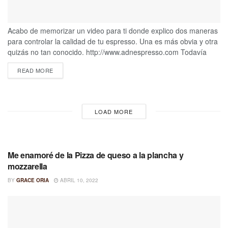
Acabo de memorizar un video para ti donde explico dos maneras
para controlar la calidad de tu espresso. Una es más obvia y otra
quizás no tan conocido. http://www.adnespresso.com Todavía
daré algunos tips (profesionales) que puedes implementar la
READ MORE
próxima ves que preparas un espresso para ti, para tus amigos o
clientes. Si eres como yo, y te emociona probar un espresso en
"su punto dulce",...
LOAD MORE
RECETAS
Me enamoré de la Pizza de queso a la plancha y
mozzarella
BY
GRACE ORIA
ABRIL 10, 2022