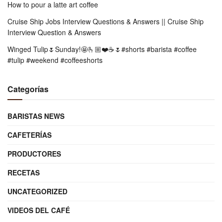
How to pour a latte art coffee
Cruise Ship Jobs Interview Questions & Answers || Cruise Ship
Interview Question & Answers
Winged Tulip🌷Sunday!🤩🫰🏼❤️☕️🌷#shorts #barista #coffee
#tulip #weekend #coffeeshorts
Categorías
BARISTAS NEWS
CAFETERÍAS
PRODUCTORES
RECETAS
UNCATEGORIZED
VIDEOS DEL CAFÉ