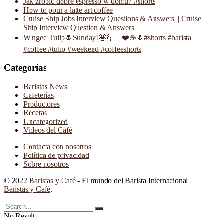
Jak zrobić dobre espresso w domu? #shorts
How to pour a latte art coffee
Cruise Ship Jobs Interview Questions & Answers || Cruise
Ship Interview Question & Answers
Winged Tulip🌷Sunday!🤩🫰🏼❤️☕️🌷#shorts #barista
#coffee #tulip #weekend #coffeeshorts
Categorías
Baristas News
Cafeterías
Productores
Recetas
Uncategorized
Videos del Café
Contacta con nosotros
Política de privacidad
Sobre nosotros
© 2022
Baristas y Café
- El mundo del Barista Internacional
Baristas y Café
.
No Result