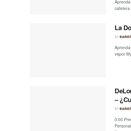
Aprenda 
cafetera
La Do
BY
BARIS
Aprenda 
vapor My 
DeLon
– ¿Cu
BY
BARIS
0:00 Pre
Personal