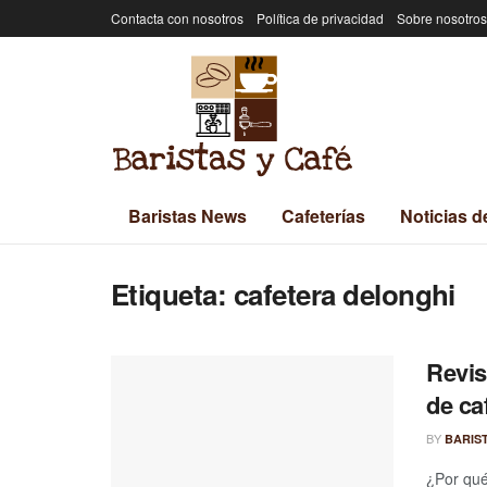
Contacta con nosotros
Política de privacidad
Sobre nosotros
Baristas News
Cafeterías
Noticias d
Etiqueta:
cafetera delonghi
Revis
de ca
BY
BARIS
¿Por qué