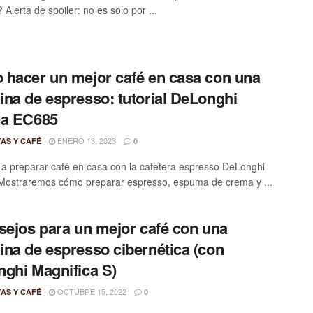
Alerta de spoiler: no es solo por ...
hacer un mejor café en casa con una
na de espresso: tutorial DeLonghi
ca EC685
ENERO 13, 2023
TAS Y CAFÉ
0
a preparar café en casa con la cafetera espresso DeLonghi
Mostraremos cómo preparar espresso, espuma de crema y ...
sejos para un mejor café con una
na de espresso cibernética (con
ghi Magnifica S)
OCTUBRE 15, 2022
TAS Y CAFÉ
0