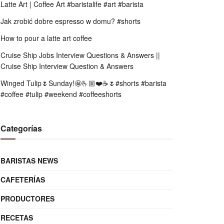
Latte Art | Coffee Art #baristalife #art #barista
Jak zrobić dobre espresso w domu? #shorts
How to pour a latte art coffee
Cruise Ship Jobs Interview Questions & Answers ||
Cruise Ship Interview Question & Answers
Winged Tulip🌷Sunday!🤩🫰🏼❤️☕️🌷#shorts #barista
#coffee #tulip #weekend #coffeeshorts
Categorías
BARISTAS NEWS
CAFETERÍAS
PRODUCTORES
RECETAS