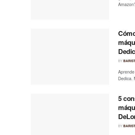
Amazon? 
Cómo 
máqui
Dedi
BY
BARIS
Aprende 
Dedica. 
5 con
máqui
DeLon
BY
BARIS