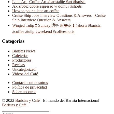
Latte Art | Coffee Art #baristalife #art #barista
Jak zrobić dobre espresso w domu? #shorts
How to pour a latte art coffee
Cruise Ship Jobs Interview Questions & Answers || Cruise
Ship Interview Question & Answers
Winged Tulip🌷Sunday!🤩🫰🏼❤️☕️🌷#shorts #barista
#coffee #tulip #weekend #coffeeshorts
Categorías
Baristas News
Cafeterías
Productores
Recetas
Uncategorized
Videos del Café
Contacta con nosotros
Política de privacidad
Sobre nosotros
© 2022
Baristas y Café
- El mundo del Barista Internacional
Baristas y Café
.