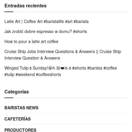
Entradas recientes
Latte Art | Coffee Art #baristalife #art #barista
Jak zrobić dobre espresso w domu? #shorts
How to pour a latte art coffee
Cruise Ship Jobs Interview Questions & Answers || Cruise Ship
Interview Question & Answers
Winged Tulip🌷Sunday!🤩🫰🏼❤️☕️🌷#shorts #barista #coffee
#tulip #weekend #coffeeshorts
Categorías
BARISTAS NEWS
CAFETERÍAS
PRODUCTORES