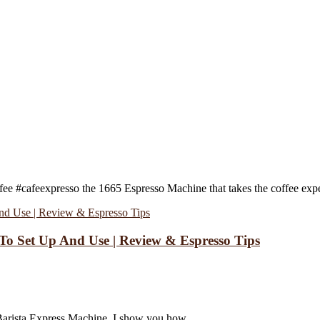
 #cafeexpresso the 1665 Espresso Machine that takes the coffee exper
w To Set Up And Use | Review & Espresso Tips
e Barista Express Machine. I show you how ...