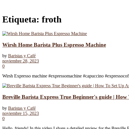
Etiqueta:
froth
Wirsh Home Barista Plus Espresso Machine
by
Baristas y Café
noviembre 28, 2023
0
Wirsh Expresso machine #expressomachine #capuccino #expressocoffee
Breville Barista Express True Beginner's guide | Ho
by
Baristas y Café
noviembre 15, 2023
0
Hello, friends! In this video I share a detailed review for the Brevill