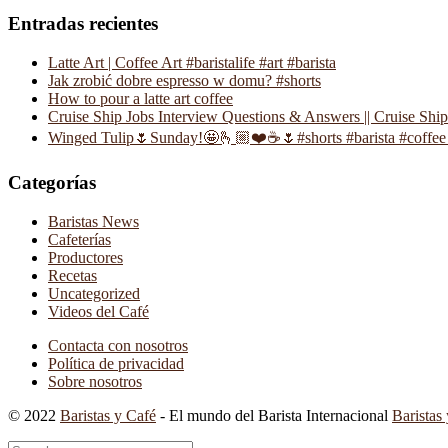
Entradas recientes
Latte Art | Coffee Art #baristalife #art #barista
Jak zrobić dobre espresso w domu? #shorts
How to pour a latte art coffee
Cruise Ship Jobs Interview Questions & Answers || Cruise Shi
Winged Tulip🌷Sunday!🤩🫰🏼❤️☕️🌷#shorts #barista #coffee 
Categorías
Baristas News
Cafeterías
Productores
Recetas
Uncategorized
Videos del Café
Contacta con nosotros
Política de privacidad
Sobre nosotros
© 2022
Baristas y Café
- El mundo del Barista Internacional
Baristas