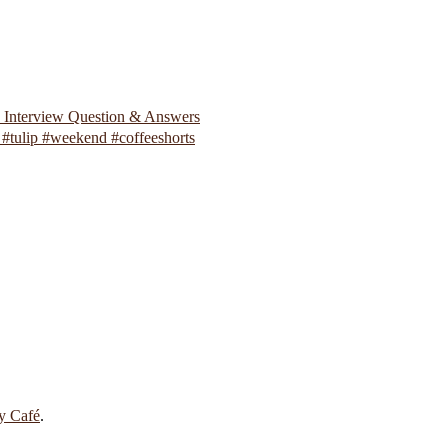
p Interview Question & Answers
#tulip #weekend #coffeeshorts
 y Café
.