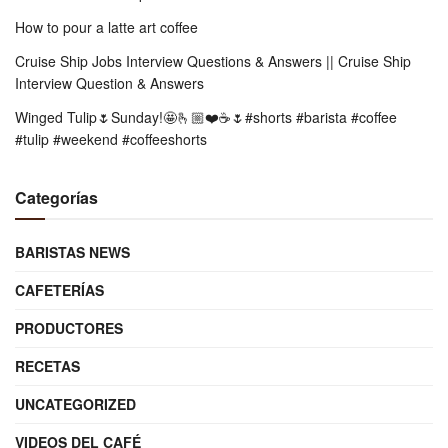
How to pour a latte art coffee
Cruise Ship Jobs Interview Questions & Answers || Cruise Ship
Interview Question & Answers
Winged Tulip🌷Sunday!🤩🫰🏼❤️☕️🌷#shorts #barista #coffee
#tulip #weekend #coffeeshorts
Categorías
BARISTAS NEWS
CAFETERÍAS
PRODUCTORES
RECETAS
UNCATEGORIZED
VIDEOS DEL CAFÉ