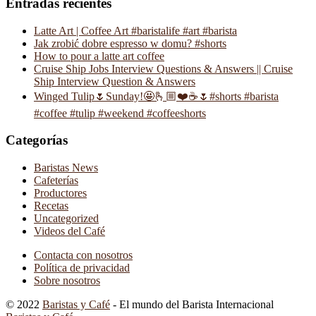
Entradas recientes
Latte Art | Coffee Art #baristalife #art #barista
Jak zrobić dobre espresso w domu? #shorts
How to pour a latte art coffee
Cruise Ship Jobs Interview Questions & Answers || Cruise
Ship Interview Question & Answers
Winged Tulip🌷Sunday!🤩🫰🏼❤️☕️🌷#shorts #barista
#coffee #tulip #weekend #coffeeshorts
Categorías
Baristas News
Cafeterías
Productores
Recetas
Uncategorized
Videos del Café
Contacta con nosotros
Política de privacidad
Sobre nosotros
© 2022
Baristas y Café
- El mundo del Barista Internacional