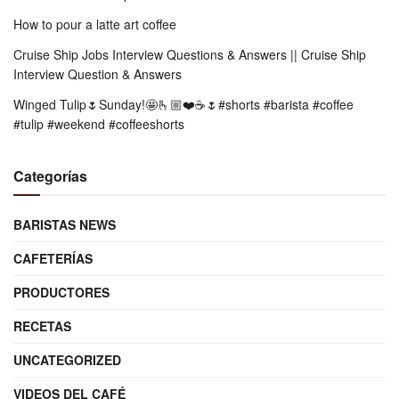
How to pour a latte art coffee
Cruise Ship Jobs Interview Questions & Answers || Cruise Ship
Interview Question & Answers
Winged Tulip🌷Sunday!🤩🫰🏼❤️☕️🌷#shorts #barista #coffee
#tulip #weekend #coffeeshorts
Categorías
BARISTAS NEWS
CAFETERÍAS
PRODUCTORES
RECETAS
UNCATEGORIZED
VIDEOS DEL CAFÉ