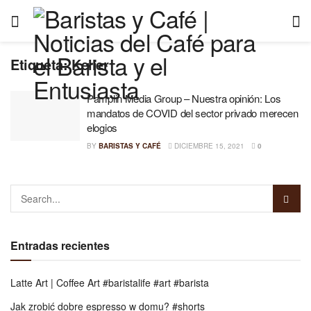
Etiqueta:
Keller
Pamplin Media Group – Nuestra opinión: Los
mandatos de COVID del sector privado merecen
elogios
BY
BARISTAS Y CAFÉ
DICIEMBRE 15, 2021
0
Entradas recientes
Latte Art | Coffee Art #baristalife #art #barista
Jak zrobić dobre espresso w domu? #shorts