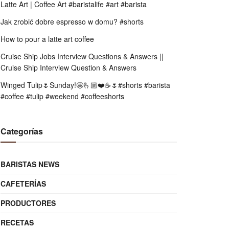
Latte Art | Coffee Art #baristalife #art #barista
Jak zrobić dobre espresso w domu? #shorts
How to pour a latte art coffee
Cruise Ship Jobs Interview Questions & Answers ||
Cruise Ship Interview Question & Answers
Winged Tulip🌷Sunday!🤩🫰🏼❤️☕️🌷#shorts #barista
#coffee #tulip #weekend #coffeeshorts
Categorías
BARISTAS NEWS
CAFETERÍAS
PRODUCTORES
RECETAS