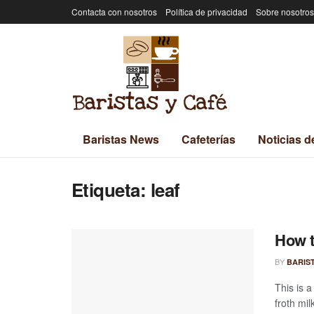
Contacta con nosotros
Política de privacidad
Sobre nosotros
Baristas News
Cafeterías
Noticias d
Etiqueta:
leaf
How t
BY
BARIS
This is 
froth mil