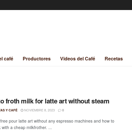
el café
Productores
Videos del Café
Recetas
o froth milk for latte art without steam
NOVIEMBRE 8, 2023
TAS Y CAFÉ
0
a free pour latte art without any espresso machines and how to
k with a cheap milkfrother. ...