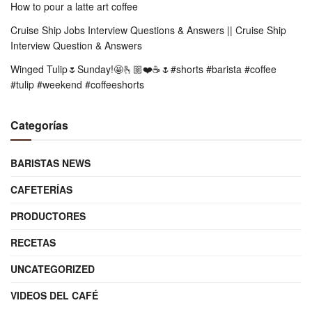
How to pour a latte art coffee
Cruise Ship Jobs Interview Questions & Answers || Cruise Ship
Interview Question & Answers
Winged Tulip🌷Sunday!🤩🫰🏼❤️☕️🌷#shorts #barista #coffee
#tulip #weekend #coffeeshorts
Categorías
BARISTAS NEWS
CAFETERÍAS
PRODUCTORES
RECETAS
UNCATEGORIZED
VIDEOS DEL CAFÉ