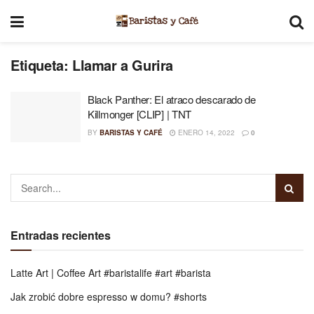
Etiqueta:
Llamar a Gurira
Black Panther: El atraco descarado de
Killmonger [CLIP] | TNT
BY
BARISTAS Y CAFÉ
ENERO 14, 2022
0
Entradas recientes
Latte Art | Coffee Art #baristalife #art #barista
Jak zrobić dobre espresso w domu? #shorts