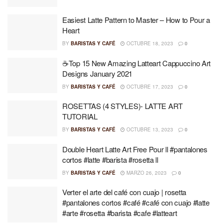
Easiest Latte Pattern to Master – How to Pour a
Heart
BY
BARISTAS Y CAFÉ
OCTUBRE 18, 2023
0
☕Top 15 New Amazing Latteart Cappuccino Art
Designs January 2021
BY
BARISTAS Y CAFÉ
OCTUBRE 17, 2023
0
ROSETTAS (4 STYLES)- LATTE ART
TUTORIAL
BY
BARISTAS Y CAFÉ
OCTUBRE 13, 2023
0
Double Heart Latte Art Free Pour ll #pantalones
cortos #latte #barista #rosetta ll
BY
BARISTAS Y CAFÉ
MARZO 26, 2023
0
Verter el arte del café con cuajo | rosetta
#pantalones cortos #café #café con cuajo #latte
#arte #rosetta #barista #cafe #latteart