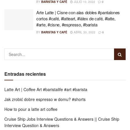
BY
BARISTAS Y CAFÉ
JULIO 10, 2022
0
Arte Latte | Cisne con alas dobles #pantalones
cortos #café, #latteart, #látex de café, #latte,
#arte, #cisne, #espresso, #barista
BY
BARISTAS Y CAFÉ
ABRIL 30, 2022
0
Entradas recientes
Latte Art | Coffee Art #baristalife #art #barista
Jak zrobić dobre espresso w domu? #shorts
How to pour a latte art coffee
Cruise Ship Jobs Interview Questions & Answers || Cruise Ship
Interview Question & Answers