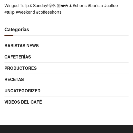
Winged Tulip🌷Sunday!🤩🫰🏼❤️☕️🌷#shorts #barista #coffee
#tulip #weekend #coffeeshorts
Categorías
BARISTAS NEWS
CAFETERÍAS
PRODUCTORES
RECETAS
UNCATEGORIZED
VIDEOS DEL CAFÉ