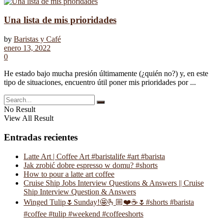
Una lista de mis prioridades
by
Baristas y Café
enero 13, 2022
0
He estado bajo mucha presión últimamente (¿quién no?) y, en este
tipo de situaciones, encuentro útil poner mis prioridades por ...
No Result
View All Result
Entradas recientes
Latte Art | Coffee Art #baristalife #art #barista
Jak zrobić dobre espresso w domu? #shorts
How to pour a latte art coffee
Cruise Ship Jobs Interview Questions & Answers || Cruise
Ship Interview Question & Answers
Winged Tulip🌷Sunday!🤩🫰🏼❤️☕️🌷#shorts #barista
#coffee #tulip #weekend #coffeeshorts