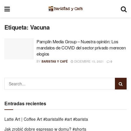
Etiqueta:
Vacuna
Pamplin Media Group – Nuestra opinión: Los
mandatos de COVID del sector privado merecen
elogios
BY
BARISTAS Y CAFÉ
DICIEMBRE 15, 2021
0
Entradas recientes
Latte Art | Coffee Art #baristalife #art #barista
Jak zrobić dobre espresso w domu? #shorts