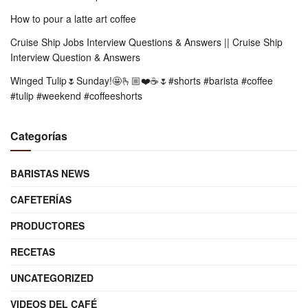
How to pour a latte art coffee
Cruise Ship Jobs Interview Questions & Answers || Cruise Ship
Interview Question & Answers
Winged Tulip🌷Sunday!🤩🫰🏼❤️☕️🌷#shorts #barista #coffee
#tulip #weekend #coffeeshorts
Categorías
BARISTAS NEWS
CAFETERÍAS
PRODUCTORES
RECETAS
UNCATEGORIZED
VIDEOS DEL CAFÉ