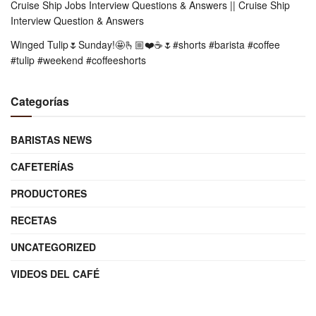
Cruise Ship Jobs Interview Questions & Answers || Cruise Ship
Interview Question & Answers
Winged Tulip🌷Sunday!🤩🫰🏼❤️☕️🌷#shorts #barista #coffee
#tulip #weekend #coffeeshorts
Categorías
BARISTAS NEWS
CAFETERÍAS
PRODUCTORES
RECETAS
UNCATEGORIZED
VIDEOS DEL CAFÉ