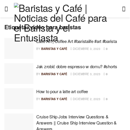
Etiqueta:
video para baristas
Latte Art | Coffee Art #baristalife #art #barista
BY
BARISTAS Y CAFÉ
DICIEMBRE 3, 2023
0
Jak zrobić dobre espresso w domu? #shorts
BY
BARISTAS Y CAFÉ
DICIEMBRE 3, 2023
0
How to pour a latte art coffee
BY
BARISTAS Y CAFÉ
DICIEMBRE 2, 2023
0
Cruise Ship Jobs Interview Questions &
Answers || Cruise Ship Interview Question &
Answers