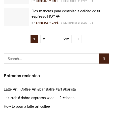
BY
BARISTAS Y CAFÉ
DICIEMBRE 2, 2023
0
Dos maneras para controlar la calidad de tu
espresso HOY ❤️
BY
BARISTAS Y CAFÉ
DICIEMBRE 2, 2023
0
1
2
…
292
Entradas recientes
Latte Art | Coffee Art #baristalife #art #barista
Jak zrobić dobre espresso w domu? #shorts
How to pour a latte art coffee