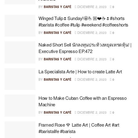
BY
BARISTAS Y CAFÉ
DICIEMBRE 2, 2023
0
Winged Tulip🌷Sunday!🤩🫰🏼❤️☕️🌷#shorts
#barista #coffee #tulip #weekend #coffeeshorts
BY
BARISTAS Y CAFÉ
DICIEMBRE 2, 2023
0
Naked Short Sell นักลงทุนประท้วงหยุดเทรดหุ้น! |
Executive Espresso EP.472
BY
BARISTAS Y CAFÉ
DICIEMBRE 2, 2023
0
La Specialista Arte | How to create Latte Art
BY
BARISTAS Y CAFÉ
DICIEMBRE 2, 2023
0
How to Make Cuban Coffee with an Espresso
Machine
BY
BARISTAS Y CAFÉ
DICIEMBRE 2, 2023
0
Framed Rose 🌹 Latte Art | Coffee Art #art
#baristalife #barista