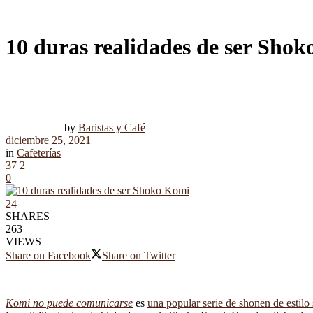
10 duras realidades de ser Sho
by
Baristas y Café
diciembre 25, 2021
in
Cafeterías
37
2
0
24
SHARES
263
VIEWS
Share on Facebook
Share on Twitter
Komi no puede comunicarse
es
una popular serie de shonen de estilo