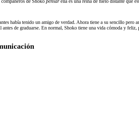
los compañeros de Shoko
pensar
ella es una reina de hielo distante que 
antes había tenido un amigo de verdad. Ahora tiene a su sencillo pero
al antes de graduarse. En normal, Shoko tiene una vida cómoda y feliz, 
omunicación