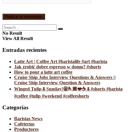
No Result
View All Result
Entradas recientes
Latte Art | Coffee Art #baristalife #art #barista
Jak zrobić dobre espresso w domu? #shorts
How to pour a latte art coffee
Cruise Ship Jobs Interview Questions & Answers ||
Cruise Ship Interview Question & Answers
Winged Tulip🌷Sunday!🤩🫰🏼❤️☕️🌷#shorts #barista
#coffee #tulip #weekend #coffeeshorts
Categorías
Baristas News
Cafeterías
Productores