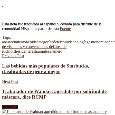
.
Esta nota fue traducida al español y editada para disfrute de la
comunidad Hispana a partir de esta
Fuente
Tags:
abastecimiento
bebida
categoría
cóctel
comida
enología
gastronomia
ofici
de visitantes y convenciones del área de
rockford
residente
restaurante
zalamero
Previous Post
Las bebidas más populares de Starbucks,
clasificadas de peor a mejor
Next Post
Trabajador de Walmart agredido por solicitud de
máscara, dice RCMP
Next Post