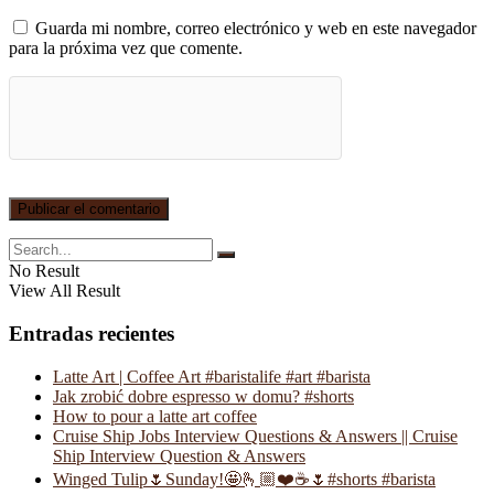
Guarda mi nombre, correo electrónico y web en este navegador
para la próxima vez que comente.
No Result
View All Result
Entradas recientes
Latte Art | Coffee Art #baristalife #art #barista
Jak zrobić dobre espresso w domu? #shorts
How to pour a latte art coffee
Cruise Ship Jobs Interview Questions & Answers || Cruise
Ship Interview Question & Answers
Winged Tulip🌷Sunday!🤩🫰🏼❤️☕️🌷#shorts #barista