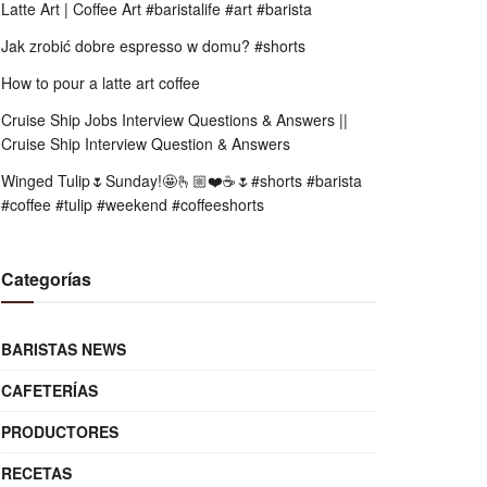
Latte Art | Coffee Art #baristalife #art #barista
Jak zrobić dobre espresso w domu? #shorts
How to pour a latte art coffee
Cruise Ship Jobs Interview Questions & Answers ||
Cruise Ship Interview Question & Answers
Winged Tulip🌷Sunday!🤩🫰🏼❤️☕️🌷#shorts #barista
#coffee #tulip #weekend #coffeeshorts
Categorías
BARISTAS NEWS
CAFETERÍAS
PRODUCTORES
RECETAS