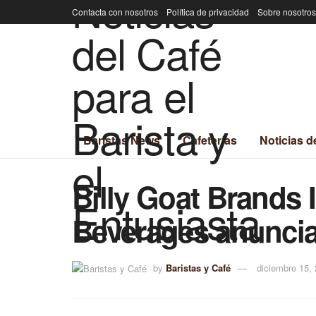
Contacta con nosotros
Política de privacidad
Sobre nosotros
Baristas News
Cafeterías
Noticias d
Billy Goat Brands
Beverages anunci
by
Baristas y Café
diciembre 15,