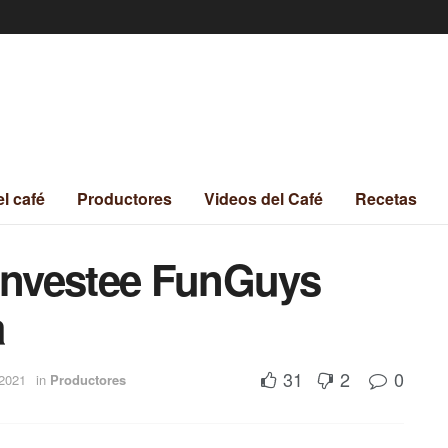
el café
Productores
Videos del Café
Recetas
 Investee FunGuys
a
31
2
0
 2021
in
Productores