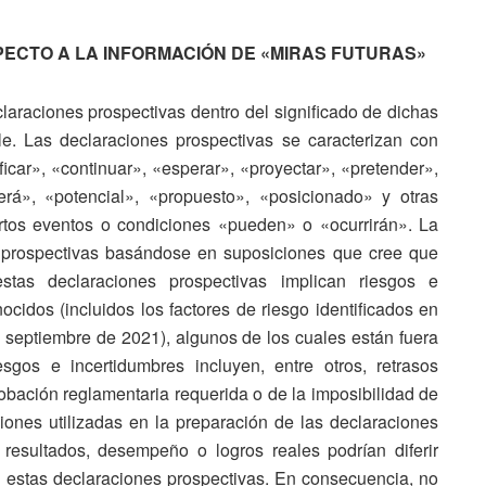
ECTO A LA INFORMACIÓN DE «MIRAS FUTURAS»
araciones prospectivas dentro del significado de dichas
le. Las declaraciones prospectivas se caracterizan con
ficar», «continuar», «esperar», «proyectar», «pretender»,
erá», «potencial», «propuesto», «posicionado» y otras
ertos eventos o condiciones «pueden» o «ocurrirán». La
 prospectivas basándose en suposiciones que cree que
as declaraciones prospectivas implican riesgos e
cidos (incluidos los factores de riesgo identificados en
 septiembre de 2021), algunos de los cuales están fuera
os e incertidumbres incluyen, entre otros, retrasos
robación reglamentaria requerida o de la imposibilidad de
ciones utilizadas en la preparación de las declaraciones
 resultados, desempeño o logros reales podrían diferir
en estas declaraciones prospectivas. En consecuencia, no