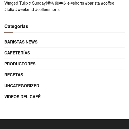
Winged Tulip🌷Sunday!🤩🫰🏼❤️☕️🌷#shorts #barista #coffee
#tulip #weekend #coffeeshorts
Categorías
BARISTAS NEWS
CAFETERÍAS
PRODUCTORES
RECETAS
UNCATEGORIZED
VIDEOS DEL CAFÉ