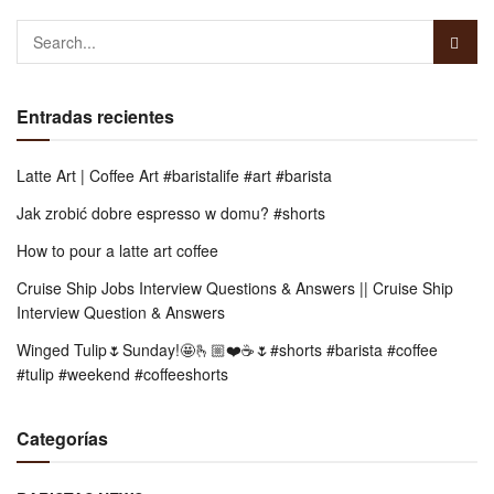
Entradas recientes
Latte Art | Coffee Art #baristalife #art #barista
Jak zrobić dobre espresso w domu? #shorts
How to pour a latte art coffee
Cruise Ship Jobs Interview Questions & Answers || Cruise Ship
Interview Question & Answers
Winged Tulip🌷Sunday!🤩🫰🏼❤️☕️🌷#shorts #barista #coffee
#tulip #weekend #coffeeshorts
Categorías