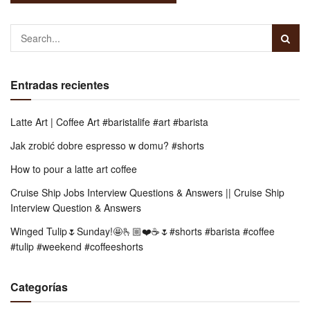
Entradas recientes
Latte Art | Coffee Art #baristalife #art #barista
Jak zrobić dobre espresso w domu? #shorts
How to pour a latte art coffee
Cruise Ship Jobs Interview Questions & Answers || Cruise Ship
Interview Question & Answers
Winged Tulip🌷Sunday!🤩🫰🏼❤️☕️🌷#shorts #barista #coffee
#tulip #weekend #coffeeshorts
Categorías