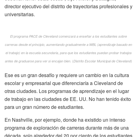
director ejecutivo del distrito de trayectorias profesionales y
universitarias.
El programa PACE de Cleveland comenzará a enseñar a los estudiantes sobre
carreras desde el principio, aumentando gradualmente a WBL (aprendizaje basado en
el trabajo) en la escuela secundaria, para que los estudiantes puedan probar trabajos
(
)
antes de graduarse para ver si encajan bien.
Distrito Escolar Municipal de Cleveland
Ese es un gran desafío y requiere un cambio en la cultura
escolar y empresarial que diferenciaría a Cleveland de
otras ciudades. Los programas de aprendizaje en el lugar
de trabajo en las ciudades de EE. UU. No han tenido éxito
para un gran número de estudiantes.
En Nashville, por ejemplo, donde ha existido un intenso
programa de exploración de carreras durante más de una
década, solo alrededor del 20 por ciento de los estudiantes