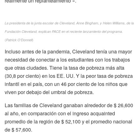
realmente un replanteamiento «.
La presidenta de la junta escolar de Cleveland, Anne Bingham, y Helen Williams, de la
Fundación Cleveland, explican PACE en el reciente lanzamiento del programa.
(
)
Patrick O’Donnell
Incluso antes de la pandemia, Cleveland tenía una mayor
necesidad de conectar a los estudiantes con los trabajos
que otras ciudades. Tiene la tasa de pobreza más alta
(30,8 por ciento) en los EE. UU. Y la peor tasa de pobreza
infantil en el país, con un 46 por ciento de los niños que
viven por debajo del umbral de pobreza.
Las familias de Cleveland ganaban alrededor de $ 26,600
al año, en comparación con el ingreso acquainted
promedio de la región de $ 52,100 y el promedio nacional
de $ 57,600.