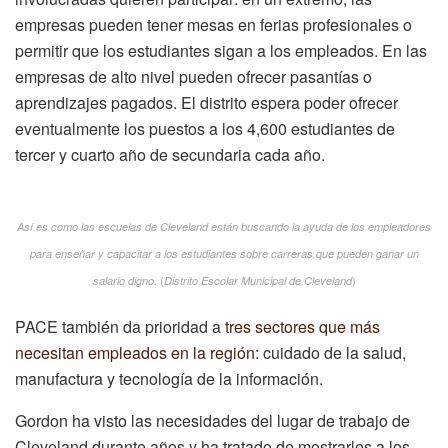
empresas pueden tener mesas en ferias profesionales o
permitir que los estudiantes sigan a los empleados. En las
empresas de alto nivel pueden ofrecer pasantías o
aprendizajes pagados. El distrito espera poder ofrecer
eventualmente los puestos a los 4,600 estudiantes de
tercer y cuarto año de secundaria cada año.
Así es como las escuelas de Cleveland están buscando la ayuda de los empleadores
para enseñar y capacitar a los estudiantes sobre carreras que pueden ganar un
(
)
salario digno.
Distrito Escolar Municipal de Cleveland
PACE también da prioridad a
tres sectores que más
necesitan empleados en la región:
cuidado de la salud,
manufactura y tecnología de la información.
Gordon ha visto las necesidades del lugar de trabajo de
Cleveland durante años y ha tratado de mostrarles a los