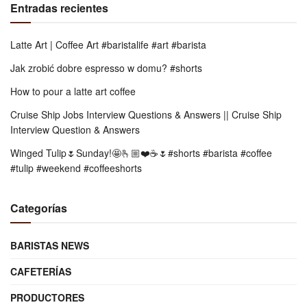
Entradas recientes
Latte Art | Coffee Art #baristalife #art #barista
Jak zrobić dobre espresso w domu? #shorts
How to pour a latte art coffee
Cruise Ship Jobs Interview Questions & Answers || Cruise Ship
Interview Question & Answers
Winged Tulip🌷Sunday!🤩🫰🏼❤️☕️🌷#shorts #barista #coffee
#tulip #weekend #coffeeshorts
Categorías
BARISTAS NEWS
CAFETERÍAS
PRODUCTORES