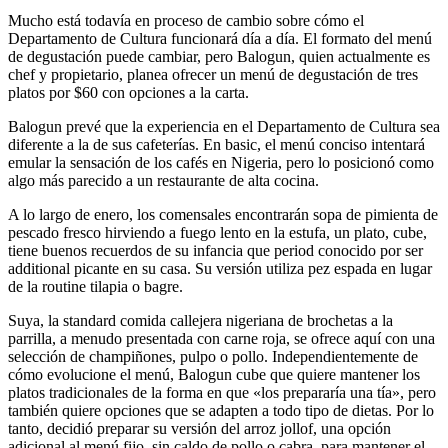
Mucho está todavía en proceso de cambio sobre cómo el
Departamento de Cultura funcionará día a día. El formato del menú
de degustación puede cambiar, pero Balogun, quien actualmente es
chef y propietario, planea ofrecer un menú de degustación de tres
platos por $60 con opciones a la carta.
Balogun prevé que la experiencia en el Departamento de Cultura sea
diferente a la de sus cafeterías. En basic, el menú conciso intentará
emular la sensación de los cafés en Nigeria, pero lo posicionó como
algo más parecido a un restaurante de alta cocina.
A lo largo de enero, los comensales encontrarán sopa de pimienta de
pescado fresco hirviendo a fuego lento en la estufa, un plato, cube,
tiene buenos recuerdos de su infancia que period conocido por ser
additional picante en su casa. Su versión utiliza pez espada en lugar
de la routine tilapia o bagre.
Suya, la standard comida callejera nigeriana de brochetas a la
parrilla, a menudo presentada con carne roja, se ofrece aquí con una
selección de champiñones, pulpo o pollo. Independientemente de
cómo evolucione el menú, Balogun cube que quiere mantener los
platos tradicionales de la forma en que «los prepararía una tía», pero
también quiere opciones que se adapten a todo tipo de dietas. Por lo
tanto, decidió preparar su versión del arroz jollof, una opción
adicional al menú fijo, sin caldo de pollo o cabra, para mantener el