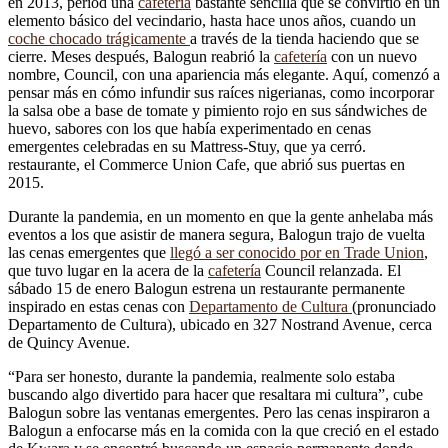
en 2013, period una
cafetería
bastante sencilla que se convirtió en un
elemento básico del vecindario, hasta hace unos años, cuando un
coche chocado trágicamente
a través de la tienda haciendo que se
cierre. Meses después, Balogun reabrió la
cafetería
con un nuevo
nombre, Council, con una apariencia más elegante. Aquí, comenzó a
pensar más en cómo infundir sus raíces nigerianas, como incorporar
la salsa obe a base de tomate y pimiento rojo en sus sándwiches de
huevo, sabores con los que había experimentado en cenas
emergentes celebradas en su Mattress-Stuy, que ya cerró.
restaurante, el Commerce Union Cafe, que abrió sus puertas en
2015.
Durante la pandemia, en un momento en que la gente anhelaba más
eventos a los que asistir de manera segura, Balogun trajo de vuelta
las cenas emergentes que
llegó a ser conocido por en Trade Union
,
que tuvo lugar en la acera de la
cafetería
Council relanzada. El
sábado 15 de enero Balogun estrena un restaurante permanente
inspirado en estas cenas con
Departamento de Cultura
(pronunciado
Departamento de Cultura), ubicado en 327 Nostrand Avenue, cerca
de Quincy Avenue.
“Para ser honesto, durante la pandemia, realmente solo estaba
buscando algo divertido para hacer que resaltara mi cultura”, cube
Balogun sobre las ventanas emergentes. Pero las cenas inspiraron a
Balogun a enfocarse más en la comida con la que creció en el estado