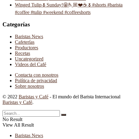
Winged Tulip🌷Sunday!🤩🫰🏼❤️☕️🌷#shorts #barista
#coffee #tulip #weekend #coffeeshorts
Categorías
Baristas News
Cafeterías
Productores
Recetas
Uncategorized
Videos del Café
Contacta con nosotros
Política de privacidad
Sobre nosotros
© 2022
Baristas y Café
- El mundo del Barista Internacional
Baristas y Café
.
No Result
View All Result
Baristas News