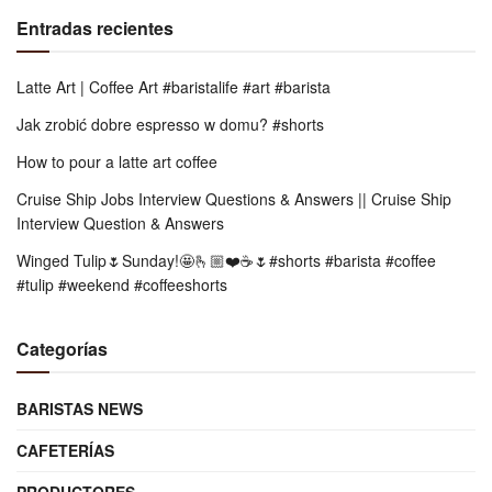
Entradas recientes
Latte Art | Coffee Art #baristalife #art #barista
Jak zrobić dobre espresso w domu? #shorts
How to pour a latte art coffee
Cruise Ship Jobs Interview Questions & Answers || Cruise Ship
Interview Question & Answers
Winged Tulip🌷Sunday!🤩🫰🏼❤️☕️🌷#shorts #barista #coffee
#tulip #weekend #coffeeshorts
Categorías
BARISTAS NEWS
CAFETERÍAS
PRODUCTORES