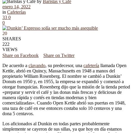
by
Baristas y Café
enero 14, 2022
in
Cafeterías
33
0
0
20
SHARES
222
VIEWS
Share on Facebook
Share on Twitter
De acuerdo a
clavando
, su predecesor, una
cafetería
llamada Open
Kettle, abrió en Quincy, Massachusetts en 1948 a manos del
propietario William Rosenberg. El nombre se cambió a Dunkin’
Donuts en 1950 y, en 1955, la empresa se expandió y comenzó a
otorgar franquicias. Rosenberg dijo que la misión de la tienda period
«preparar y servir el café y las donas más frescas y deliciosas de
manera rápida y cortés en tiendas modernas y bien
comercializadas». Cuando Open Kettle abrió sus puertas en 1948,
una taza de café en ese entonces costaba solo 10 centavos y una
dona 5 centavos.
Los aficionados al Dunkin en todas partes probablemente
simplemente se cayeron de sus sillas, ya que hoy en día estamos