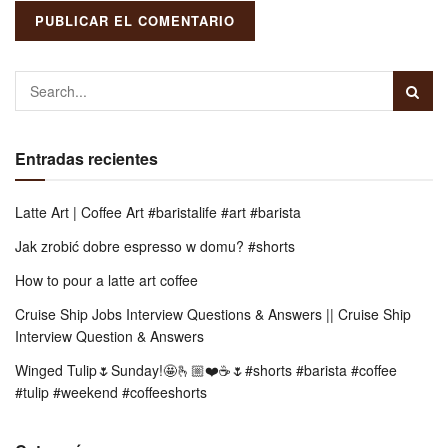
Entradas recientes
Latte Art | Coffee Art #baristalife #art #barista
Jak zrobić dobre espresso w domu? #shorts
How to pour a latte art coffee
Cruise Ship Jobs Interview Questions & Answers || Cruise Ship
Interview Question & Answers
Winged Tulip🌷Sunday!🤩🫰🏼❤️☕️🌷#shorts #barista #coffee
#tulip #weekend #coffeeshorts