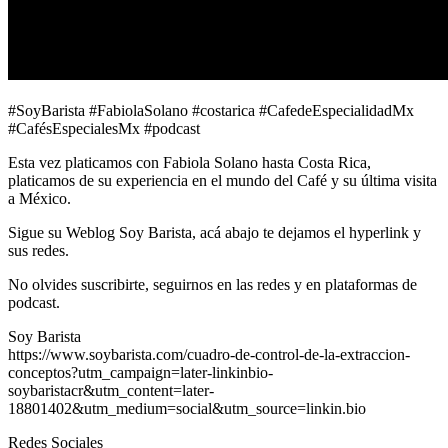
#SoyBarista #FabiolaSolano #costarica #CafedeEspecialidadMx
#CafésEspecialesMx #podcast
Esta vez platicamos con Fabiola Solano hasta Costa Rica,
platicamos de su experiencia en el mundo del Café y su última visita
a México.
Sigue su Weblog Soy Barista, acá abajo te dejamos el hyperlink y
sus redes.
No olvides suscribirte, seguirnos en las redes y en plataformas de
podcast.
Soy Barista
https://www.soybarista.com/cuadro-de-control-de-la-extraccion-
conceptos?utm_campaign=later-linkinbio-
soybaristacr&utm_content=later-
18801402&utm_medium=social&utm_source=linkin.bio
Redes Sociales