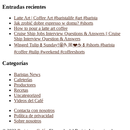
Entradas recientes
Latte Art | Coffee Art #baristalife #art #barista
Jak zrobić dobre espresso w domu? #shorts
How to pour a latte art coffee
Cruise Ship Jobs Interview Questions & Answers || Cruise
Ship Interview Question & Answers
Winged Tulip🌷Sunday!🤩🫰🏼❤️☕️🌷#shorts #barista
#coffee #tulip #weekend #coffeeshorts
Categorías
Baristas News
Cafeterías
Productores
Recetas
Uncategorized
Videos del Café
Contacta con nosotros
Política de privacidad
Sobre nosotros