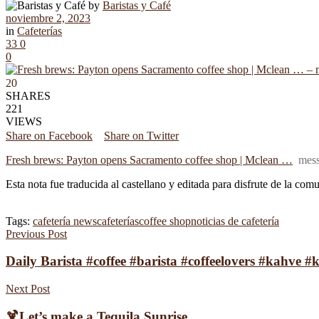
by
Baristas y Café
noviembre 2, 2023
in
Cafeterías
33
0
0
20
SHARES
221
VIEWS
Share on Facebook
Share on Twitter
Fresh brews: Payton opens Sacramento coffee shop | Mclean …
mess
Esta nota fue traducida al castellano y editada para disfrute de la com
Tags:
cafetería news
cafeterías
coffee shop
noticias de cafetería
Previous Post
Daily Barista #coffee #barista #coffeelovers #kahve #
Next Post
🍹Let’s make a Tequila Sunrise