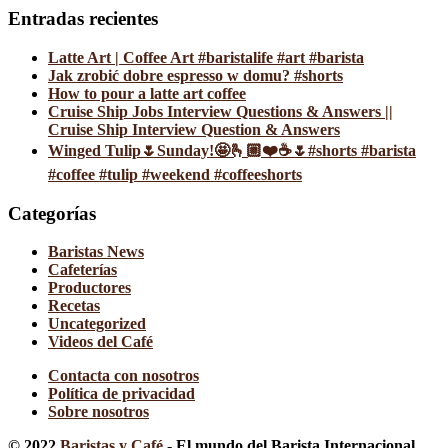
Entradas recientes
Latte Art | Coffee Art #baristalife #art #barista
Jak zrobić dobre espresso w domu? #shorts
How to pour a latte art coffee
Cruise Ship Jobs Interview Questions & Answers ||
Cruise Ship Interview Question & Answers
Winged Tulip🌷Sunday!🤩🫰🏼❤️☕️🌷#shorts #barista
#coffee #tulip #weekend #coffeeshorts
Categorías
Baristas News
Cafeterías
Productores
Recetas
Uncategorized
Videos del Café
Contacta con nosotros
Política de privacidad
Sobre nosotros
© 2022
Baristas y Café
- El mundo del Barista Internacional