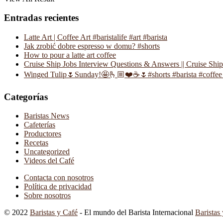
Entradas recientes
Latte Art | Coffee Art #baristalife #art #barista
Jak zrobić dobre espresso w domu? #shorts
How to pour a latte art coffee
Cruise Ship Jobs Interview Questions & Answers || Cruise Shi
Winged Tulip🌷Sunday!🤩🫰🏼❤️☕️🌷#shorts #barista #coffee 
Categorías
Baristas News
Cafeterías
Productores
Recetas
Uncategorized
Videos del Café
Contacta con nosotros
Política de privacidad
Sobre nosotros
© 2022
Baristas y Café
- El mundo del Barista Internacional
Baristas