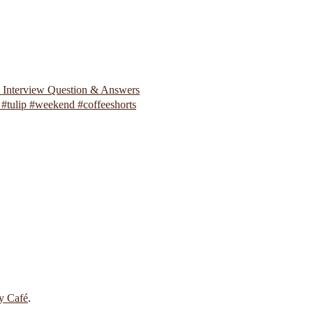
p Interview Question & Answers
#tulip #weekend #coffeeshorts
 y Café
.