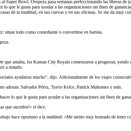
s al Super Bowl. Oropeza pasa semanas perfeccionando las libreas de ju
r lo que le gusta para ayudar a las organizaciones sin fines de gananci
casas de la multitud, en sus cuevas y en sus oficinas. Se me da muy co
: situar todo como comediante o convertirse en barista.
opeza.
 arte que amaba, los Kansas City Royals comenzaron a progresar, yendo
zó a notarlo.
sociales ayudaron mucho”, dijo. Adicionalmente de los viajes consecuti
nto adoran: Salvador Pérez, Travis Kelce, Patrick Mahomes y más.
acer lo que le gusta para ayudar a las organizaciones sin fines de gan
as que suceden!» el dice.
bajo hace oportuno a la multitud: «Me siento muy honrado de tener cos