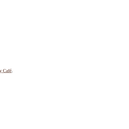
 y Café
.