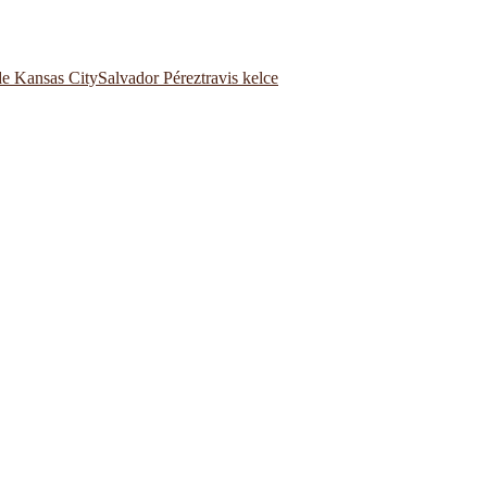
de Kansas City
Salvador Pérez
travis kelce