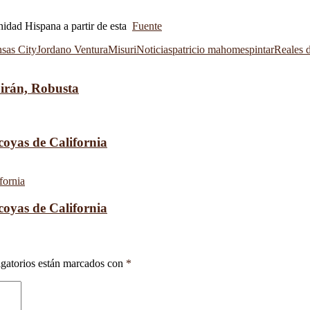
unidad Hispana a partir de esta
Fuente
nsas City
Jordano Ventura
Misuri
Noticias
patricio mahomes
pintar
Reales 
uirán, Robusta
coyas de California
coyas de California
gatorios están marcados con
*