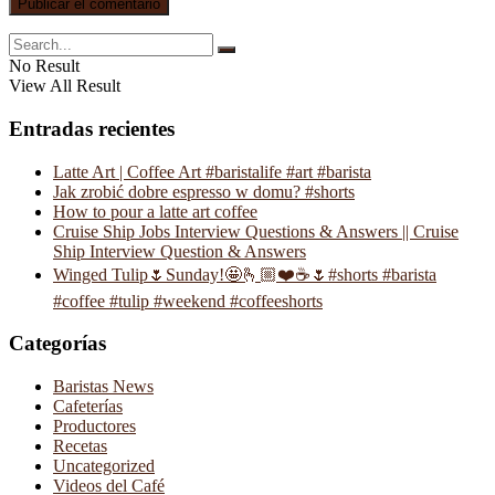
No Result
View All Result
Entradas recientes
Latte Art | Coffee Art #baristalife #art #barista
Jak zrobić dobre espresso w domu? #shorts
How to pour a latte art coffee
Cruise Ship Jobs Interview Questions & Answers || Cruise
Ship Interview Question & Answers
Winged Tulip🌷Sunday!🤩🫰🏼❤️☕️🌷#shorts #barista
#coffee #tulip #weekend #coffeeshorts
Categorías
Baristas News
Cafeterías
Productores
Recetas
Uncategorized
Videos del Café