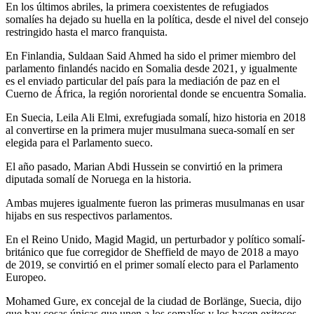
En los últimos abriles, la primera coexistentes de refugiados
somalíes ha dejado su huella en la política, desde el nivel del consejo
restringido hasta el marco franquista.
En Finlandia, Suldaan Said Ahmed ha sido el primer miembro del
parlamento finlandés nacido en Somalia desde 2021, y igualmente
es el enviado particular del país para la mediación de paz en el
Cuerno de África, la región nororiental donde se encuentra Somalia.
En Suecia, Leila Ali Elmi, exrefugiada somalí, hizo historia en 2018
al convertirse en la primera mujer musulmana sueca-somalí en ser
elegida para el Parlamento sueco.
El año pasado, Marian Abdi Hussein se convirtió en la primera
diputada somalí de Noruega en la historia.
Ambas mujeres igualmente fueron las primeras musulmanas en usar
hijabs en sus respectivos parlamentos.
En el Reino Unido, Magid Magid, un perturbador y político somalí-
británico que fue corregidor de Sheffield de mayo de 2018 a mayo
de 2019, se convirtió en el primer somalí electo para el Parlamento
Europeo.
Mohamed Gure, ex concejal de la ciudad de Borlänge, Suecia, dijo
que hay cosas únicas que unen a los somalíes y los hacen exitosos