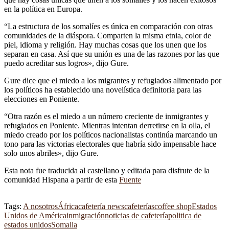
en la política en Europa.
“La estructura de los somalíes es única en comparación con otras
comunidades de la diáspora. Comparten la misma etnia, color de
piel, idioma y religión. Hay muchas cosas que los unen que los
separan en casa. Así que su unión es una de las razones por las que
puedo acreditar sus logros», dijo Gure.
Gure dice que el miedo a los migrantes y refugiados alimentado por
los políticos ha establecido una novelística definitoria para las
elecciones en Poniente.
“Otra razón es el miedo a un número creciente de inmigrantes y
refugiados en Poniente. Mientras intentan derretirse en la olla, el
miedo creado por los políticos nacionalistas continúa marcando un
tono para las victorias electorales que habría sido impensable hace
solo unos abriles», dijo Gure.
Esta nota fue traducida al castellano y editada para disfrute de la
comunidad Hispana a partir de esta
Fuente
Tags:
A nosotros
África
cafetería news
cafeterías
coffee shop
Estados
Unidos de América
inmigración
noticias de cafetería
politica de
estados unidos
Somalia