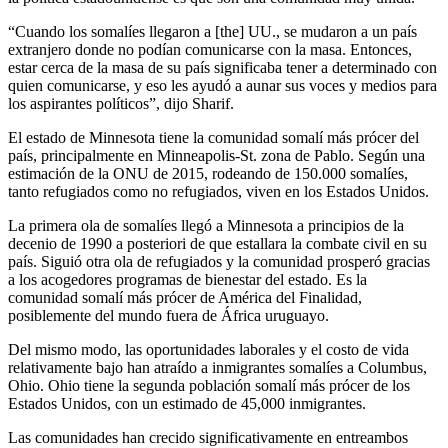
“Cuando los somalíes llegaron a [the] UU., se mudaron a un país
extranjero donde no podían comunicarse con la masa. Entonces,
estar cerca de la masa de su país significaba tener a determinado con
quien comunicarse, y eso les ayudó a aunar sus voces y medios para
los aspirantes políticos”, dijo Sharif.
El estado de Minnesota tiene la comunidad somalí más prócer del
país, principalmente en Minneapolis-St. zona de Pablo. Según una
estimación de la ONU de 2015, rodeando de 150.000 somalíes,
tanto refugiados como no refugiados, viven en los Estados Unidos.
La primera ola de somalíes llegó a Minnesota a principios de la
decenio de 1990 a posteriori de que estallara la combate civil en su
país. Siguió otra ola de refugiados y la comunidad prosperó gracias
a los acogedores programas de bienestar del estado. Es la
comunidad somalí más prócer de América del Finalidad,
posiblemente del mundo fuera de África uruguayo.
Del mismo modo, las oportunidades laborales y el costo de vida
relativamente bajo han atraído a inmigrantes somalíes a Columbus,
Ohio. Ohio tiene la segunda población somalí más prócer de los
Estados Unidos, con un estimado de 45,000 inmigrantes.
Las comunidades han crecido significativamente en entreambos