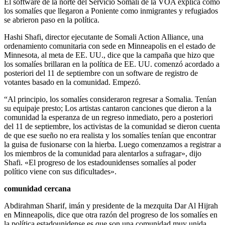
El software de la norte del Servicio Somalí de la VOA explica cómo
los somalíes que llegaron a Poniente como inmigrantes y refugiados
se abrieron paso en la política.
Hashi Shafi, director ejecutante de Somali Action Alliance, una
ordenamiento comunitaria con sede en Minneapolis en el estado de
Minnesota, al meta de EE. UU., dice que la campaña que hizo que
los somalíes brillaran en la política de EE. UU. comenzó acordado a
posteriori del 11 de septiembre con un software de registro de
votantes basado en la comunidad. Empezó.
“Al principio, los somalíes consideraron regresar a Somalia. Tenían
su equipaje presto; Los artistas cantaron canciones que dieron a la
comunidad la esperanza de un regreso inmediato, pero a posteriori
del 11 de septiembre, los activistas de la comunidad se dieron cuenta
de que ese sueño no era realista y los somalíes tenían que encontrar
la guisa de fusionarse con la hierba. Luego comenzamos a registrar a
los miembros de la comunidad para alentarlos a sufragar», dijo
Shafi. «El progreso de los estadounidenses somalíes al poder
político viene con sus dificultades».
comunidad cercana
Abdirahman Sharif, imán y presidente de la mezquita Dar Al Hijrah
en Minneapolis, dice que otra razón del progreso de los somalíes en
la política estadounidense es que son una comunidad muy unida.