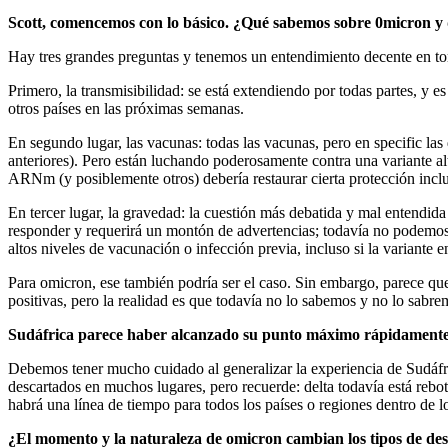
Scott, comencemos con lo básico. ¿Qué sabemos sobre 0micron y
Hay tres grandes preguntas y tenemos un entendimiento decente en tor
Primero, la transmisibilidad: se está extendiendo por todas partes, 
otros países en las próximas semanas.
En segundo lugar, las vacunas: todas las vacunas, pero en specific l
anteriores). Pero están luchando poderosamente contra una variante a
ARNm (y posiblemente otros) debería restaurar cierta protección inclu
En tercer lugar, la gravedad: la cuestión más debatida y mal entendida
responder y requerirá un montón de advertencias; todavía no podemos 
altos niveles de vacunación o infección previa, incluso si la variant
Para omicron, ese también podría ser el caso. Sin embargo, parece q
positivas, pero la realidad es que todavía no lo sabemos y no lo sabr
Sudáfrica parece haber alcanzado su punto máximo rápidamente, 
Debemos tener mucho cuidado al generalizar la experiencia de Sudáfr
descartados en muchos lugares, pero recuerde: delta todavía está reb
habrá una línea de tiempo para todos los países o regiones dentro de lo
¿El momento y la naturaleza de omicron cambian los tipos de desa