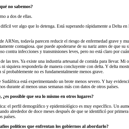
 qué no sabemos?
no a dos de ellas.
y es difícil ver algo que lo detenga. Está superando rápidamente a Del
as de ARNm, todavía parecen reducir el riesgo de enfermedad grave y mu
ltamente contagiosa. que puede apoderarse de su nariz antes de que su
so contra infecciones y transmisiones leves, pero no está claro por cuá
 de las tres. Ya existe una industria artesanal de comida para llevar. Mi
ni siquiera responderla de manera concluyente con delta. Y delta mostr
e en sí probablemente no es fundamentalmente menos grave.
ue Sudáfrica está experimentando un brote menos severo. Y hay evidenci
emos durante al menos unas semanas más con datos de otros países.
¿es possible que sea lo mismo en otros lugares?
ica: el perfil demográfico y epidemiológico es muy específico. Un aume
otando alrededor de doce meses después de que se identificó por primera
s países.
fíos políticos que enfrentan los gobiernos al abordarlo?