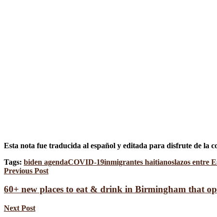
Esta nota fue traducida al español y editada para disfrute de la
Tags:
biden agenda
COVID-19
inmigrantes haitianos
lazos entre 
Previous Post
60+ new places to eat & drink in Birmingham that o
Next Post