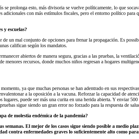
e prolonga esto, más divisoria se vuelve políticamente, lo que socava
 adicionales con más estímulos fiscales, pero el entorno político para 
s y escuelas?
 de un mal conjunto de opciones para frenar la propagación. Es possib
nas califican según los mandatos.
manecer abiertos de manera segura, gracias a las pruebas, la ventilació
s de menores recursos, donde muchos niños regresan a hogares multigen
ste momento, ya que muchas personas se han adentrado en sus respectivas 
valentonar a la oposición a la vacuna. Reforzar la capacidad de atenció
s lugares, puede ser más una curita en una herida abierta. Y enviar 500
 pruebas sigue siendo un gran error no forzado para la respuesta de sa
tapa de molestia endémica de la pandemia?
s semanas. El mejor de los casos sigue siendo posible a medio plazo
ad contra enfermedades graves lo suficientemente alto como para e