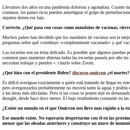
Llevamos dos años en una pandemia dolorosa y agotadora. Cuanto más s
common, los países ricos pueden amortiguar el golpe de perturbaciones
siquiera tienen ese lujo.
Correcto. ¿Qué pasa con cosas como mandatos de vacunas, cierre
Muchos países han decidido que los mandatos de vacunas son la mejor
preguntas sobre qué constituye «completamente vacunado» y qué vacu
Las escuelas son un tema delicado. Es possible que algunos puedan per
common para mantener abiertas todas las escuelas pasaría por alto la
necesitan trabajar y pueden ». t hazlo sobre Zoom.
¿Qué hizo con el presidente Biden?
discurso omicron
¿el martes?
Es difícil averiguar exactamente a quién está tratando de llegar en e
pero avergonzarlos probablemente no moverá tanto la aguja y podría en
a las áreas más afectadas. Pero si las cosas se ponen mal en demasiado
thought, desde hace doce meses. El bajo rendimiento constante en las
¿Existe un mundo en el que Omicron nos lleve más rápido a la e
Ese mundo existe. No esperaría despertarme con él en las próxima
menor que las oleadas anteriores y construye un muro de inmunid