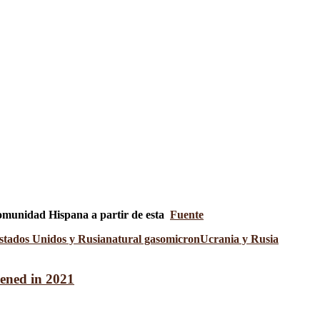
 comunidad Hispana a partir de esta
Fuente
Estados Unidos y Rusia
natural gas
omicron
Ucrania y Rusia
pened in 2021