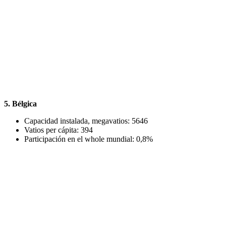
5. Bélgica
Capacidad instalada, megavatios: 5646
Vatios per cápita: 394
Participación en el whole mundial: 0,8%