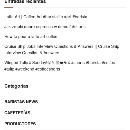
Entradas recientes
Latte Art | Coffee Art #baristalife #art #barista
Jak zrobić dobre espresso w domu? #shorts
How to pour a latte art coffee
Cruise Ship Jobs Interview Questions & Answers || Cruise Ship
Interview Question & Answers
Winged Tulip🌷Sunday!🤩🫰🏼❤️☕️🌷#shorts #barista #coffee
#tulip #weekend #coffeeshorts
Categorías
BARISTAS NEWS
CAFETERÍAS
PRODUCTORES