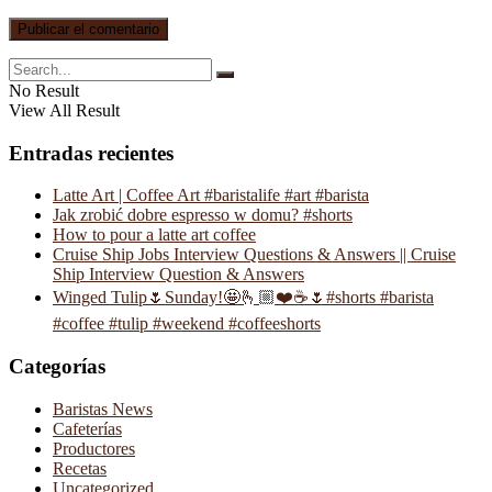
No Result
View All Result
Entradas recientes
Latte Art | Coffee Art #baristalife #art #barista
Jak zrobić dobre espresso w domu? #shorts
How to pour a latte art coffee
Cruise Ship Jobs Interview Questions & Answers || Cruise
Ship Interview Question & Answers
Winged Tulip🌷Sunday!🤩🫰🏼❤️☕️🌷#shorts #barista
#coffee #tulip #weekend #coffeeshorts
Categorías
Baristas News
Cafeterías
Productores
Recetas
Uncategorized