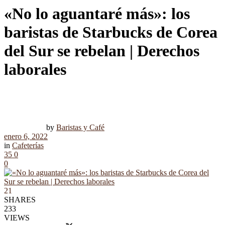
«No lo aguantaré más»: los
baristas de Starbucks de Corea
del Sur se rebelan | Derechos
laborales
by
Baristas y Café
enero 6, 2022
in
Cafeterías
35
0
0
21
SHARES
233
VIEWS