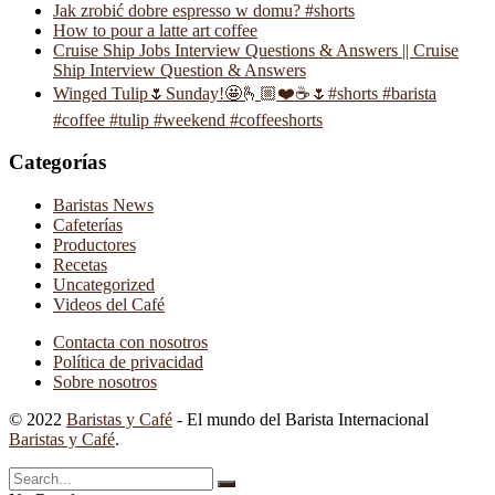
Jak zrobić dobre espresso w domu? #shorts
How to pour a latte art coffee
Cruise Ship Jobs Interview Questions & Answers || Cruise
Ship Interview Question & Answers
Winged Tulip🌷Sunday!🤩🫰🏼❤️☕️🌷#shorts #barista
#coffee #tulip #weekend #coffeeshorts
Categorías
Baristas News
Cafeterías
Productores
Recetas
Uncategorized
Videos del Café
Contacta con nosotros
Política de privacidad
Sobre nosotros
© 2022
Baristas y Café
- El mundo del Barista Internacional
Baristas y Café
.