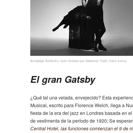
Annaleigh Ashford y Josh Groban por Sweeney Todd
|
franz szony
El gran Gatsby
¿Qué tal una velada, envejecido? Esta experienc
Musical, escrito para Florence Welch, llega a Nue
fiesta de la era del jazz en Londres basada en el
de vestimenta de la período de 1920; Se esperan
Central Hotel, las funciones comienzan el 9 de 