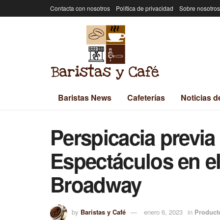
Contacta con nosotros
Política de privacidad
Sobre nosotros
Baristas News
Cafeterías
Noticias d
Perspicacia previa 
Espectáculos en el 
Broadway
by
Baristas y Café
enero 6, 2023
in
Product