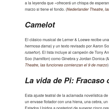
a la leyenda que «ofrecerá un chispa de espera
marzo si tiene el fondo. (
Nederlander Theatre, la
Camelot
El clásico musical de Lerner & Loewe recibe una 
hermosa dama
) y un texto revisado por Aaron S
ruiseñor
). El lista incluye al campeón de Tony A
Soo (
hamilton
) como Ginebra y Jordan Donica (
M
Theatre, las funciones comienzan el 9 de marzo
)
La vida de Pi: Fracaso 
Esta ajuste teatral de la aclamada novelística 
un envase flotador con una hiena, una cebra, un 
Estados Unidos a posteriori de superar cinco pre