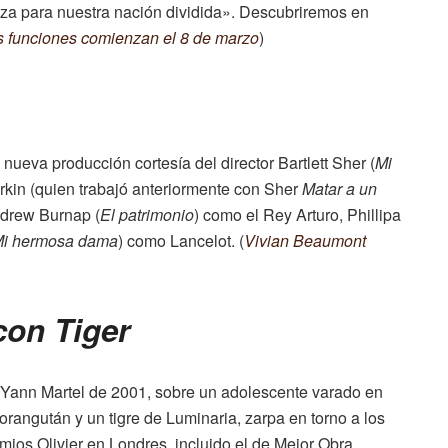
nza para nuestra nación dividida». Descubriremos en
s funciones comienzan el 8 de marzo
)
nueva producción cortesía del director Bartlett Sher (
Mi
orkin (quien trabajó anteriormente con Sher
Matar a un
ndrew Burnap (
El patrimonio
) como el Rey Arturo, Phillipa
i hermosa dama
) como Lancelot. (
Vivian Beaumont
con Tiger
de Yann Martel de 2001, sobre un adolescente varado en
orangután y un tigre de Luminaria, zarpa en torno a los
mios Olivier en Londres, incluido el de Mejor Obra.