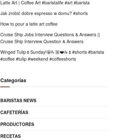
Latte Art | Coffee Art #baristalife #art #barista
Jak zrobić dobre espresso w domu? #shorts
How to pour a latte art coffee
Cruise Ship Jobs Interview Questions & Answers ||
Cruise Ship Interview Question & Answers
Winged Tulip🌷Sunday!🤩🫰🏼❤️☕️🌷#shorts #barista
#coffee #tulip #weekend #coffeeshorts
Categorías
BARISTAS NEWS
CAFETERÍAS
PRODUCTORES
RECETAS