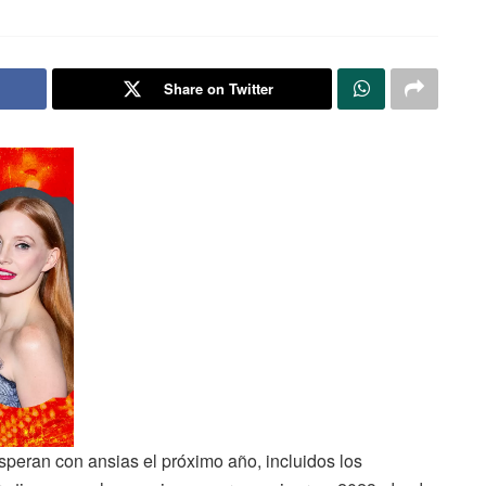
Share on Twitter
peran con ansias el próximo año, incluidos los