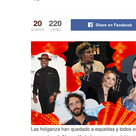
20
220
Share on Facebook
SHARES
VIEWS
Las holganza han quedado a espaldas y todos es