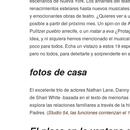
escenarios de Nueva York. Los amantes del tea
renacimientos estelares hasta nuevos musicales
y emocionantes obras de teatro. ¿Quieres ver a 
posible a partir del próximo mes. Un spin-on de
Pulitzer
pueblo
arrecife
,
o un
matar a eva
¿Protag
idea, y ni siquiera hemos mencionado el musical
poco para todos. Echa un vistazo a estos 19 esp
pero no todos, para deleitarte y sorprenderte en 
fotos de casa
El excelente trío de actores Nathan Lane, Dann
de Sharr White -basada en el texto de memorias 
explora las relaciones familiares a través de la h
Padres. (
Studio 54, las funciones comienzan el 