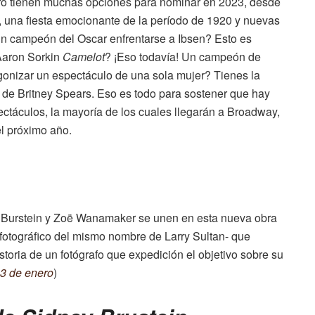
tro tienen muchas opciones para nominar en 2023, desde
, una fiesta emocionante de la período de 1920 y nuevas
un campeón del Oscar enfrentarse a Ibsen? Esto es
 Aaron Sorkin
Camelot
? ¡Eso todavía! Un campeón de
onizar un espectáculo de una sola mujer? Tienes la
 de Britney Spears. Eso es todo para sostener que hay
ectáculos, la mayoría de los cuales llegarán a Broadway,
el próximo año.
y Burstein y Zoë Wanamaker se unen en esta nueva obra
fotográfico del mismo nombre de Larry Sultan- que
istoria de un fotógrafo que expedición el objetivo sobre su
13 de enero
)