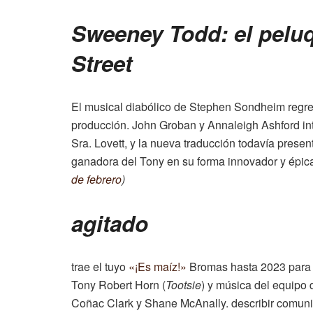
Sweeney Todd: el pelu
Street
El musical diabólico de Stephen Sondheim regres
producción. John Groban y Annaleigh Ashford in
Sra. Lovett, y la nueva traducción todavía present
ganadora del Tony en su forma innovador y épica
de febrero
)
agitado
trae el tuyo
«¡Es maíz!»
Bromas hasta 2023 para 
Tony Robert Horn (
Tootsie
) y música del equipo
Coñac Clark y Shane McAnally. describir comun