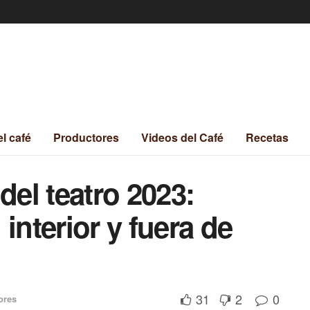
el café
Productores
Videos del Café
Recetas
del teatro 2023:
interior y fuera de
31
2
0
ores