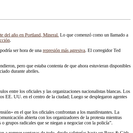
te del año en Portland
, Mineral.
Lo que comenzó como un llamado a
ucción
.
e podría ser hora de una
represión más agresiva
. El corregidor Ted
endieron, pero que estaba contenta de que ahora estuvieran disponibles
ciado durante abriles.
ulos entre los oficiales y las organizaciones nacionalistas blancas. Los
 los EE. UU. en el centro de la ciudad; Luego se desplegaron agentes
nsión» en el que los oficiales confrontan a los manifestantes. La
municación abierta con los organizadores de la protesta mientras
 o grupos radicales que se niegan a negociar con la policía”.
ron a romper ventanas de todo, desde cafeterías hasta un Boys & Girls