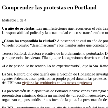
Comprender las protestas en Portland
Maleable 1 de 4
Un año de protestas.
Las manifestaciones que recorrieron el país tr
la responsabilidad policial y la ecuanimidad étnico se transformó en 
¿Cómo ha respondido la ciudad?
A posteriori de casi un año de pro
Wheeler prometió “desenmascarar” a los manifestantes que cometiero
Teressa Raiford, directora ejecutiva de la ordenamiento perturbador D
para que todos los vieran. Ella dijo que las agresiones descritas en el
«Lo he pasado. lo he sentido Lo he experimentado”, dijo la Sra. Raifo
La Sra. Raiford dijo que quería que el Sección de Honestidad investigar
agentes federales desempeñaron su propio papel durante las protestas,
del FBI para
vigilar a las multitudes en los meses siguientes
.
La presentación de diapositivas de Portland incluye varias estrategias
presentación asimismo detalla un maniquí de «dirección negociada», q
organizan equipos antidisturbios fuera de la pinta. La presentación de
En 2021, posteriormente de casi un año de disturbios a raíz del homic