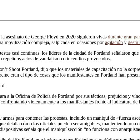
as la asesinato de George Floyd en 2020 siguieron vivas
durante gran par
una movilización compleja, salpicada en ocasiones por
agitación
y
destr
testas casi continuas, los líderes de la ciudad de Portland señalaron qu
n repetidos actos de vandalismo o incendios provocados.
on’t Shoot Portland, dijo que los materiales de capacitación no la sorpr
 meme eran el tipo de cosas que los manifestantes en Portland han presen
rd.
a a la Oficina de Policía de Portland por sus tácticas, prejuicios y vínc
 confrontando violentamente a los manifestantes frente al judicatura de
 y armas para contener las protestas, incluido un maniquí de «fuerza asce
ue detalla cómo los oficiales pueden ser amigables, manteniendo una co
 diapositivas señala que el maniquí sección “no funciona con anarquistas
idio del Sr. Floyd, que incluyeron manifestaciones periódicas que lleva