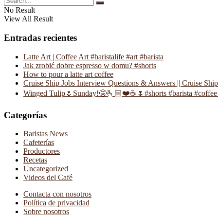
No Result
View All Result
Entradas recientes
Latte Art | Coffee Art #baristalife #art #barista
Jak zrobić dobre espresso w domu? #shorts
How to pour a latte art coffee
Cruise Ship Jobs Interview Questions & Answers || Cruise Shi
Winged Tulip🌷Sunday!🤩🫰🏼❤️☕️🌷#shorts #barista #coffee 
Categorías
Baristas News
Cafeterías
Productores
Recetas
Uncategorized
Videos del Café
Contacta con nosotros
Política de privacidad
Sobre nosotros