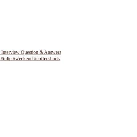
p Interview Question & Answers
#tulip #weekend #coffeeshorts