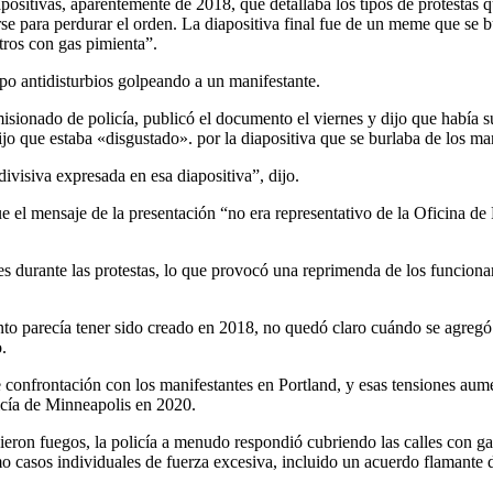
positivas, aparentemente de 2018, que detallaba los tipos de protestas q
rse para perdurar el orden. La diapositiva final fue de un meme que se 
tros con gas pimienta”.
ipo antidisturbios golpeando a un manifestante.
sionado de policía, publicó el documento el viernes y dijo que había s
 que estaba «disgustado». por la diapositiva que se burlaba de los man
ivisiva expresada en esa diapositiva”, dijo.
e el mensaje de la presentación “no era representativo de la Oficina de
s durante las protestas, lo que provocó una reprimenda de los funciona
o parecía tener sido creado en 2018, no quedó claro cuándo se agregó la
.
 confrontación con los manifestantes en Portland, y esas tensiones aum
icía de Minneapolis en 2020.
ron fuegos, la policía a menudo respondió cubriendo las calles con ga
omo casos individuales de fuerza excesiva, incluido un acuerdo flamante