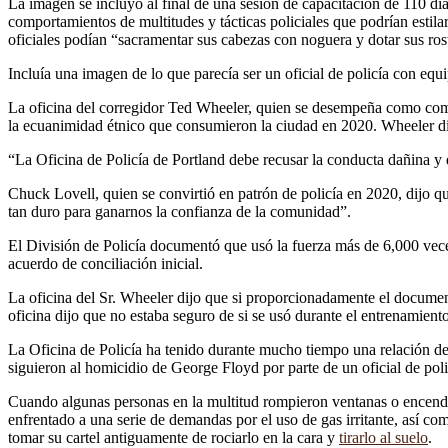
La imagen se incluyó al final de una sesión de capacitación de 110 dia
comportamientos de multitudes y tácticas policiales que podrían estila
oficiales podían “sacramentar sus cabezas con noguera y dotar sus ros
Incluía una imagen de lo que parecía ser un oficial de policía con equ
La oficina del corregidor Ted Wheeler, quien se desempeña como comi
la ecuanimidad étnico que consumieron la ciudad en 2020. Wheeler dijo
“La Oficina de Policía de Portland debe recusar la conducta dañina y d
Chuck Lovell, quien se convirtió en patrón de policía en 2020, dijo qu
tan duro para ganarnos la confianza de la comunidad”.
El División de Policía documentó que usó la fuerza más de 6,000 vece
acuerdo de conciliación inicial.
La oficina del Sr. Wheeler dijo que si proporcionadamente el document
oficina dijo que no estaba seguro de si se usó durante el entrenamiento
La Oficina de Policía ha tenido durante mucho tiempo una relación de
siguieron al homicidio de George Floyd por parte de un oficial de pol
Cuando algunas personas en la multitud rompieron ventanas o encendie
enfrentado a una serie de demandas por el uso de gas irritante, así c
tomar su cartel antiguamente de rociarlo en la cara y
tirarlo al suelo
.