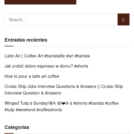
Entradas recientes
Latte Art | Coffee Art #baristalife #art #barista
Jak zrobić dobre espresso w domu? #shorts
How to pour a latte art coffee
Cruise Ship Jobs Interview Questions & Answers || Cruise Ship
Interview Question & Answers
Winged Tulip🌷Sunday!🤩🫰🏼❤️☕️🌷#shorts #barista #coffee
#tulip #weekend #coffeeshorts
Categorías