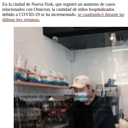
En la ciudad de Nueva York, que registró un aumento de casos
relacionados con Omicron, la cantidad de niños hospitalizados
debido a COVID-19 se ha incrementado.
se cuadruplicó durante las
últimas tres semanas.
Un empleado de una
cafetería
en Manhattan usa
máscaras como letreros que piden prueba de
vacunación el día en que entró en vigencia un mandato
de máscara en Nueva York el 13 de diciembre de 2021
en la ciudad de Nueva York.
Spencer Platt / Getty Pictures