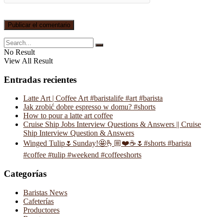
No Result
View All Result
Entradas recientes
Latte Art | Coffee Art #baristalife #art #barista
Jak zrobić dobre espresso w domu? #shorts
How to pour a latte art coffee
Cruise Ship Jobs Interview Questions & Answers || Cruise
Ship Interview Question & Answers
Winged Tulip🌷Sunday!🤩🫰🏼❤️☕️🌷#shorts #barista
#coffee #tulip #weekend #coffeeshorts
Categorías
Baristas News
Cafeterías
Productores