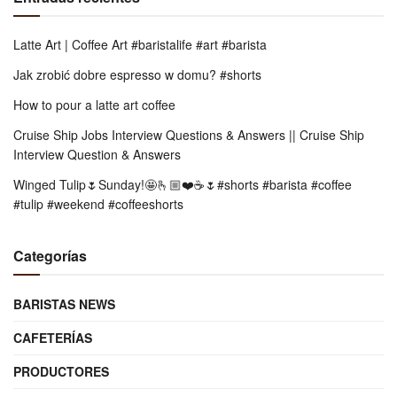
Latte Art | Coffee Art #baristalife #art #barista
Jak zrobić dobre espresso w domu? #shorts
How to pour a latte art coffee
Cruise Ship Jobs Interview Questions & Answers || Cruise Ship
Interview Question & Answers
Winged Tulip🌷Sunday!🤩🫰🏼❤️☕️🌷#shorts #barista #coffee
#tulip #weekend #coffeeshorts
Categorías
BARISTAS NEWS
CAFETERÍAS
PRODUCTORES