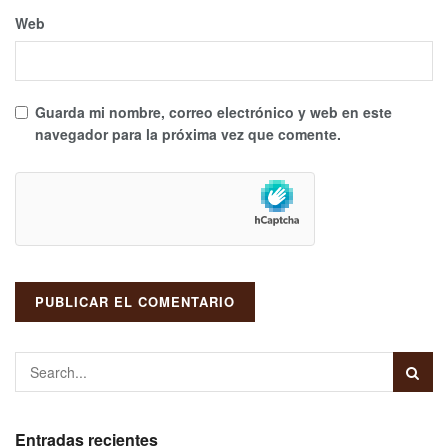
c
Web
i
b
i
Guarda mi nombre, correo electrónico y web en este
r
navegador para la próxima vez que comente.
e
l
b
o
l
e
t
í
n
i
Entradas recientes