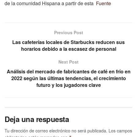
s
de la comunidad Hispana a partir de esta
Fuente
t
r
e
Previous Post
s
Las cafeterías locales de Starbucks reducen sus
e
horarios debido a la escasez de personal
p
Next Post
a
Análisis del mercado de fabricantes de café en frío en
r
2022 según las últimas tendencias, el crecimiento
a
futuro y los jugadores clave
e
l
Deja una respuesta
R
Tu dirección de correo electrónico no será publicada.
Los campos