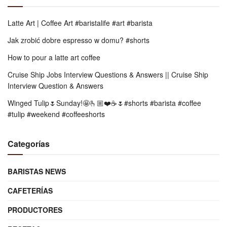
n
f
Latte Art | Coffee Art #baristalife #art #barista
o
Jak zrobić dobre espresso w domu? #shorts
r
How to pour a latte art coffee
m
Cruise Ship Jobs Interview Questions & Answers || Cruise Ship
a
Interview Question & Answers
t
Winged Tulip🌷Sunday!🤩🫰🏼❤️☕️🌷#shorts #barista #coffee
i
#tulip #weekend #coffeeshorts
v
o
Categorías
d
e
BARISTAS NEWS
E
CAFETERÍAS
a
PRODUCTORES
t