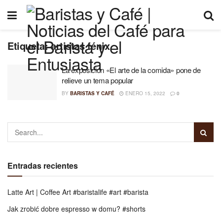
Etiqueta:
artistas fénix
La exposición «El arte de la comida» pone de
relieve un tema popular
BY
BARISTAS Y CAFÉ
ENERO 15, 2022
0
Entradas recientes
Latte Art | Coffee Art #baristalife #art #barista
Jak zrobić dobre espresso w domu? #shorts