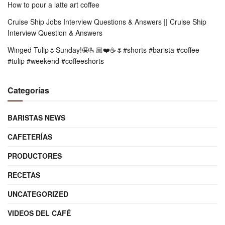
How to pour a latte art coffee
Cruise Ship Jobs Interview Questions & Answers || Cruise Ship
Interview Question & Answers
Winged Tulip🌷Sunday!🤩🫰🏼❤️☕️🌷#shorts #barista #coffee
#tulip #weekend #coffeeshorts
Categorías
BARISTAS NEWS
CAFETERÍAS
PRODUCTORES
RECETAS
UNCATEGORIZED
VIDEOS DEL CAFÉ